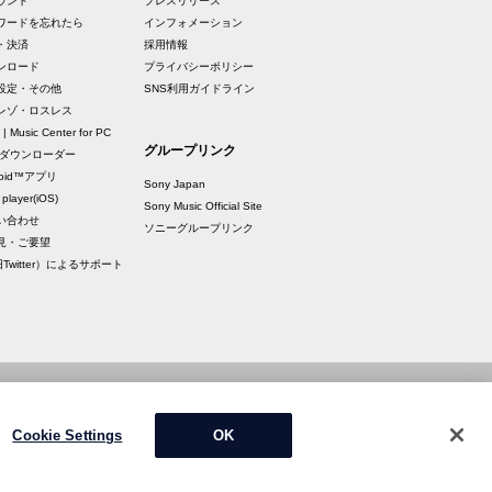
ウント
プレスリリース
ワードを忘れたら
インフォメーション
・決済
採用情報
ンロード
プライバシーポリシー
設定・その他
SNS利用ガイドライン
レゾ・ロスレス
 | Music Center for PC
グループリンク
raダウンローダー
roid™アプリ
Sony Japan
 player(iOS)
Sony Music Official Site
い合わせ
ソニーグループリンク
見・ご要望
Twitter）によるサポート
Cookie Settings
OK