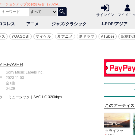
Android版：アプリバージョンアップのお知らせ（2026/7/30）
サイト mora ～WALKMAN®公式ミュージックストア～
サインイン
マイメニ
ロスレス
アニメ
ジャズ/クラシック
J-POP/アジア
セス
YOASOBI
マイケル
夏アニメ
夏ドラマ
VTuber
高校野
R BEAVER
Sony Music Labels Inc.
日
2023.11.03
全1曲
04:29
タ
ミュージック｜AAC-LC 320kbps
このアーティス
クライマックス