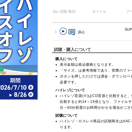
試聴
歌詞
タイトル
ア
No.
SUP
1
決心
試聴・購入について
購入について
表示金額は税込価格となります。
「サイズ」は参考情報であり、実際のファ
ボタンを押しただけでは課金・ダウンロー
必要です。
ハイレゾについて
ハイレゾ音源(※)はCD音源と比較すると、情報
比較すると約14～19倍となり、ファイル
分～60分程度のお時間がかかる場合がございます。(
試聴について
ハイレゾ・ロスレス商品の試聴再生はAAC-L
ります。