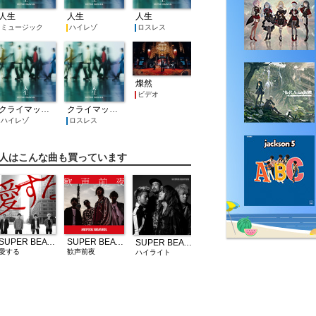
人生
人生
人生
ミュージック
ハイレゾ
ロスレス
燦然
ビデオ
クライマックス
クライマックス
ハイレゾ
ロスレス
人はこんな曲も買っています
SUPER BEAVER
SUPER BEAVER
SUPER BEAVER
歓声前夜
愛する
ハイライト