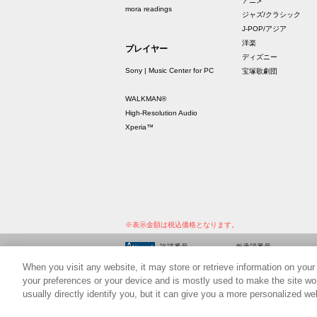
アニメ
mora readings
ジャズ/クラシック
J-POP/アジア
洋楽
プレイヤー
ディズニー
Sony | Music Center for PC
宝塚歌劇団
WALKMAN®
High-Resolution Audio
Xperia™
※表示金額は税込価格となります。
許諾番号
仮承認番号
9011365236Y30005
PVY00148712-001
When you visit any website, it may store or retrieve information on your
9011365237Y30005
PVY00148712-002
your preferences or your device and is mostly used to make the site wor
usually directly identify you, but it can give you a more personalized w