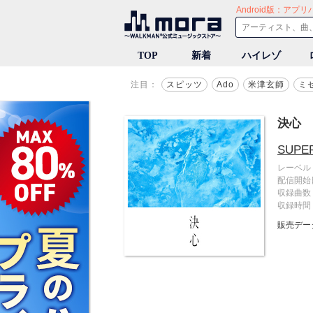
音楽ダウンロード・音楽配信
TOP
新着
ハイレゾ
注目：
スピッツ
Ado
米津玄師
ミ
決心
SUPE
レーベル
配信開始
収録曲数
収録時間
販売デー