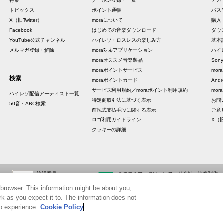
特集
クーポン登録・一覧
アカ
トピックス
ポイント通帳
パス
X（旧Twitter）
moraについて
購入
Facebook
はじめての音楽ダウンロード
ダウ
YouTube公式チャンネル
ハイレゾ・ロスレスの楽しみ方
基本
メルマガ登録・解除
mora対応アプリケーション
ハイ
moraオススメ音楽製品
Sony
moraポイントサービス
mo
検索
moraポイントカード
And
サービス利用規約／moraポイント利用規約
mora
ハイレゾ配信アーティスト一覧
特定商取引法に基づく表示
お問
50音・ABC検索
前払式支払手段に関する表示
ご意
ロゴ利用ガイドライン
X（旧
クッキーの詳細
許諾番号
このエルマークは、レコード会社・映像制作
ID000002798
会社が提供するコンテンツを示す登録商標で
 browser. This information might be about you,
ID000002799
す。 RIAJ10006001
k as you expect it to. The information does not
eb experience.
Cookie Policy
©Sony Music Solutions Inc. All rights reserved.