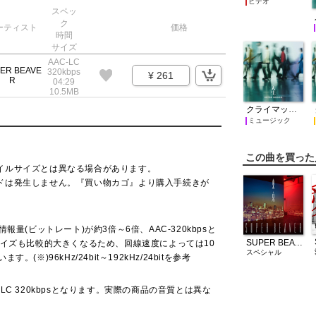
ビデオ
スペッ
ク
ーティスト
価格
時間
サイズ
AAC-LC
ER BEAVE
320kbps
¥ 261
R
04:29
10.5MB
クライマックス
ミュージック
この曲を買った
イルサイズとは異なる場合があります。
ドは発生しません。『買い物カゴ』より購入手続きが
量(ビットレート)が約3倍～6倍、AAC-320kbpsと
SUPER BEAVER
サイズも比較的大きくなるため、回線速度によっては10
スペシャル
※)96kHz/24bit～192kHz/24bitを参考
C 320kbpsとなります。実際の商品の音質とは異な